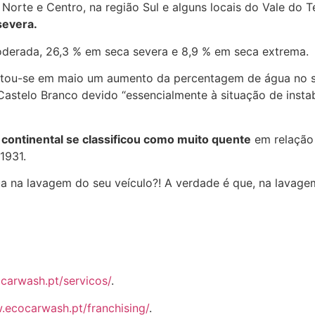
orte e Centro, na região Sul e alguns locais do Vale do T
severa.
oderada, 26,3 % em seca severa e 8,9 % em seca extrema.
gistou-se em maio um aumento da percentagem de água no s
 Castelo Branco devido “essencialmente à situação de insta
.
continental se classificou como muito quente
em relação 
1931.
a lavagem do seu veículo?! A verdade é que, na lavagem 
ocarwash.pt/servicos/
.
.ecocarwash.pt/franchising/
.