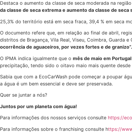
Destaca o aumento da classe de seca moderada na região N
da classe de seca extrema e aumento da classe de seca 
25,3% do território está em seca fraca, 39,4 % em seca m
O documento refere que, em relação ao final de abril, re
distritos de Bragança, Vila Real, Viseu, Coimbra, Guarda e
ocorrência de aguaceiros, por vezes fortes e de granizo”
O IPMA indica igualmente que o
mês de maio em Portugal 
precipitação, tendo sido o oitavo maio mais quente desde 
Sabia que com a EcoCarWash pode começar a poupar água n
a água é um bem essencial e deve ser preservada.
Quer se juntar a nós?
Juntos por um planeta com água!
Para informações dos nossos serviços consulte
https://ec
Para informações sobre o franchising consulte h
ttps://www