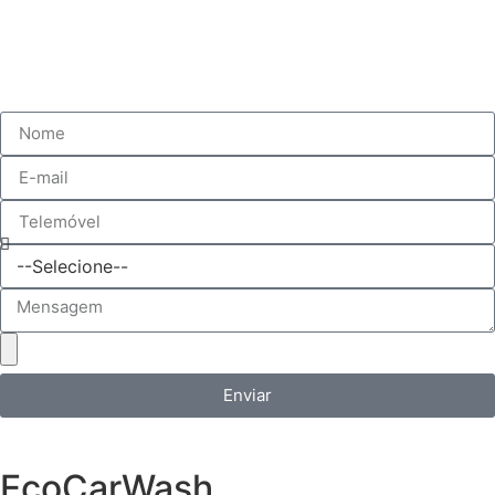
Enviar
EcoCarWash