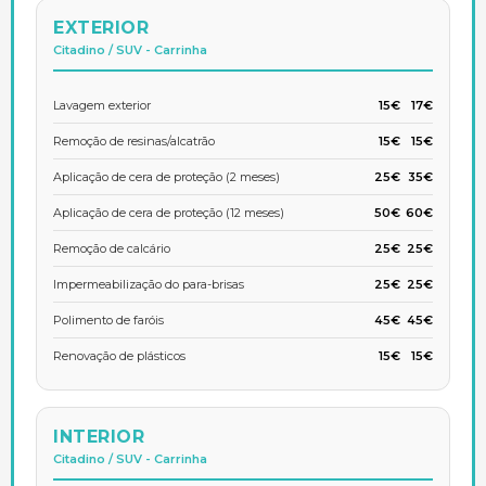
EXTERIOR
Citadino / SUV - Carrinha
Lavagem exterior
15€
17€
Remoção de resinas/alcatrão
15€
15€
Aplicação de cera de proteção (2 meses)
25€
35€
Aplicação de cera de proteção (12 meses)
50€
60€
Remoção de calcário
25€
25€
Impermeabilização do para-brisas
25€
25€
Polimento de faróis
45€
45€
Renovação de plásticos
15€
15€
INTERIOR
Citadino / SUV - Carrinha