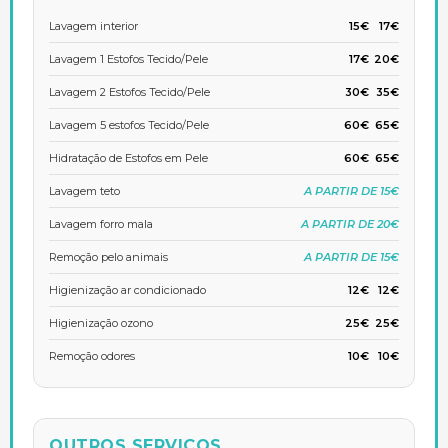
Lavagem interior
15€
17€
Lavagem 1 Estofos Tecido/Pele
17€
20€
Lavagem 2 Estofos Tecido/Pele
30€
35€
Lavagem 5 estofos Tecido/Pele
60€
65€
Hidratação de Estofos em Pele
60€
65€
Lavagem teto
A PARTIR DE 15€
Lavagem forro mala
A PARTIR DE 20€
Remoção pelo animais
A PARTIR DE 15€
Higienização ar condicionado
12€
12€
Higienização ozono
25€
25€
Remoção odores
10€
10€
OUTROS SERVIÇOS